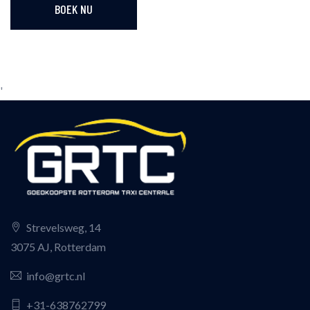
BOEK NU
'
Strevelsweg, 14
3075 AJ, Rotterdam
info@grtc.nl
+31-638762799