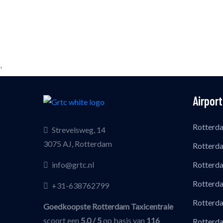
'
Airport
Rotterd
Strevelsweg, 14
3075 AJ, Rotterdam
Rotterda
info@grtc.nl
Rotterda
Rotterda
+31-638762799
Rotterda
Goedkoopste Rotterdam Taxicentrale
scoort een
5,0
/ 5
op basis van
116
Rotterda