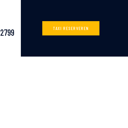
TAXI RESERVEREN
62799
 Heerlijke