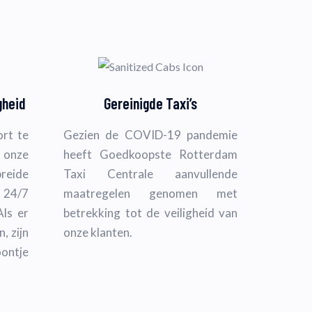
gheid
Gereinigde Taxi’s
rt te
Gezien de COVID-19 pandemie
onze
heeft Goedkoopste Rotterdam
reide
Taxi Centrale aanvullende
 24/7
maatregelen genomen met
Als er
betrekking tot de veiligheid van
, zijn
onze klanten.
ontje