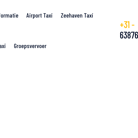
formatie
Airport Taxi
Zeehaven Taxi
+31 -
6387
axi
Groepsvervoer
Comfortabele &
Reis Naar