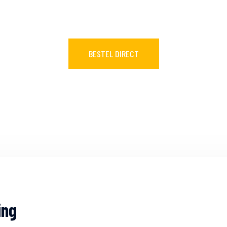
svlakte Haven 
BESTEL DIRECT
ing